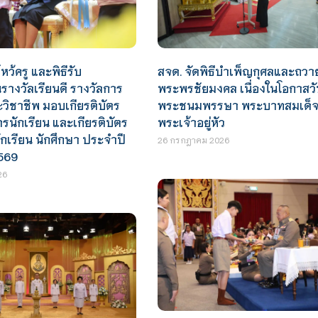
หว้ครู และพิธีรับ
สจด. จัดพิธีบำเพ็ญกุศลและถวา
างวัลเรียนดี รางวัลการ
พระพรชัยมงคล เนื่องในโอกาสวั
ะวิชาชีพ มอบเกียรติบัตร
พระชนมพรรษา พระบาทสมเด็
นักเรียน และเกียรติบัตร
พระเจ้าอยู่หัว
ักเรียน นักศึกษา ประจำปี
26 กรกฎาคม 2026
569
26