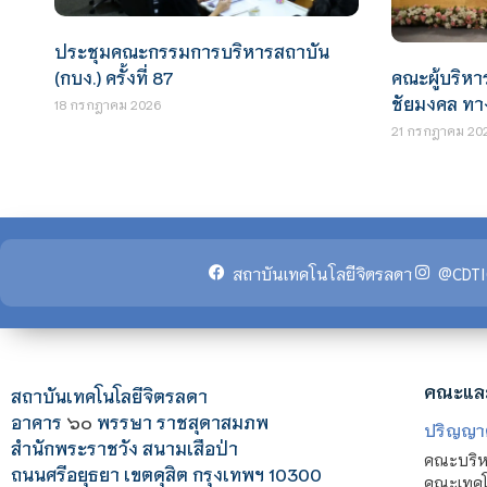
ประชุมคณะกรรมการบริหารสถาบัน
(กบง.) ครั้งที่ 87
คณะผู้บริห
ชัยมงคล ทา
18 กรกฎาคม 2026
21 กรกฎาคม 20
สถาบันเทคโนโลยีจิตรลดา
@CDTI
คณะแล
สถาบันเทคโนโลยีจิตรลดา
อาคาร
๖๐
พรรษา ราชสุดาสมภพ
ปริญญา
สำนักพระราชวัง สนามเสือป่า
คณะบริหา
ถนนศรีอยุธยา เขตดุสิต กรุงเทพฯ 10300
คณะเทคโ