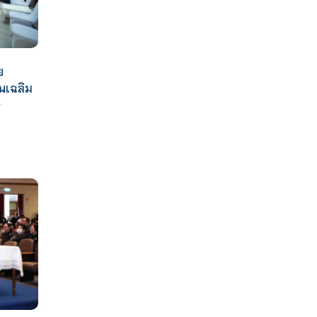
ย
นเฉลิม
จ