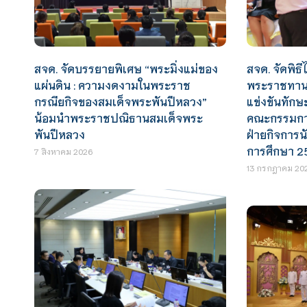
สจด. จัดพิธีไ
สจด. จัดบรรยายพิเศษ “พระมิ่งแม่ของ
พระราชทานร
แผ่นดิน : ความงดงามในพระราช
แข่งขันทักษ
กรณียกิจของสมเด็จพระพันปีหลวง”
คณะกรรมการ
น้อมนำพระราชปณิธานสมเด็จพระ
ฝ่ายกิจการน
พันปีหลวง
การศึกษา 2
7 สิงหาคม 2026
13 กรกฎาคม 20