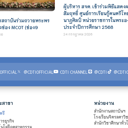
ผู้บริหาร สจด. เข้าร่วมพิธีแสดง
สัมฤทธิ์ ศูนย์การเรียนรู้ดนตรีไท
นาฏศิลป์ หน่วยราชการในพระอง
ารสถาบันร่วมถวายพระพร
ประจำปีการศึกษา 2568
งช่อง MCOT (ช่อง9
24 กรกฎาคม 2026
26
OFFICIAL
@CDTIOFFICIAL
CDTI CHANNEL
@CDTI
@CDTIO
ะสาขา
หน่วยงาน
สำนักงานสถาบันฯ
ตรี
โรงเรียนจิตรลดาวิ
รธุรกิจ
สำนักวิชาศึกษาทั่ว
นโลยีอุตสาหกรรม