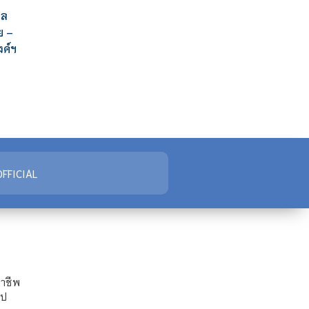
ผล
ย –
ค์ฯ
FFICIAL
ชาชีพ
ไป