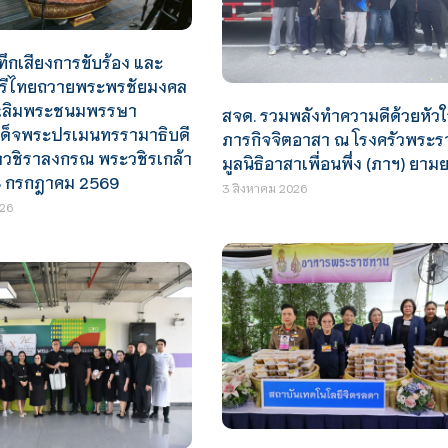
ทึกเสียงการขับร้อง และ
รีไทยถวายพระพรชัยมงคล
นเฉลิมพระชนมพรรษา
สจด. รวมพลังทำความดีด้วยหัวใ
ด็จพระปรเมนทรรามาธิบดี
ภารกิจจิตอาสา ณ โรงครัวพระ
าวชิราลงกรณ พระวชิรเกล้า
มูลนิธิอาสาเพื่อนพึ่ง (ภาฯ) ยาม
 28 กรกฎาคม 2569
3 สิงหาคม 2026
26