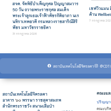
สจด. จัดพิธีบำเพ็ญกุศล ปัญญาสมวาร
เชฟวิวแมน ล
50 วัน ถวายพระราชกุศล สมเด็จ
ด้าน Wellbe
พระเจ้าลูกเธอเจ้าฟ้าพัชรกิติยาภา นเร
7 กรกฎาคม 202
นทิราเทพยวดี กรมหลวงราชสาริณีสิริ
พัชร มหาวัชรราชธิดา
31 กรกฎาคม 2026
สถาบันเทคโนโลยีจิตรลดา
@CDTI
คณะแล
สถาบันเทคโนโลยีจิตรลดา
อาคาร
๖๐
พรรษา ราชสุดาสมภพ
ปริญญา
สำนักพระราชวัง สนามเสือป่า
คณะบริหา