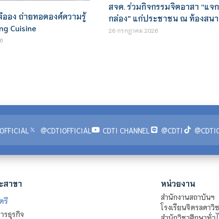
สจด. ร่วมกิจกรรมจิตอาสา “แจก
ีออง ถ่ายทอดองค์ความรู้
กล่อง” แก่ประชาชน ณ ท้องสน
ing Cuisine
26 กรกฎาคม 2026
6
OFFICIAL
@CDTIOFFICIAL
CDTI CHANNEL
@CDTI
@CDTIO
ะสาขา
หน่วยงาน
สำนักงานสถาบันฯ
ตรี
โรงเรียนจิตรลดาวิ
รธุรกิจ
สำนักวิชาศึกษาทั่ว