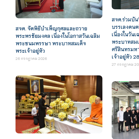
สจด.ร่วมบัน
บรรเลงดนต
สจด. จัดพิธีบำเพ็ญกุศลและถวาย
เนื่องในวั
พระพรชัยมงคล เนื่องในโอกาสวันเฉลิม
พระบาทสมเ
พระชนมพรรษา พระบาทสมเด็จ
ศรีสินทรมห
พระเจ้าอยู่หัว
เจ้าอยู่หัว
26 กรกฎาคม 2026
27 กรกฎาคม 20