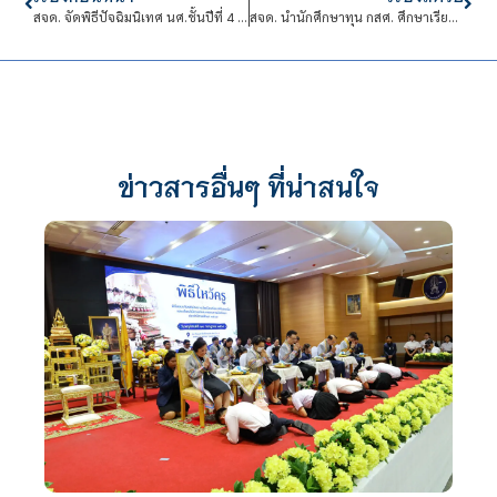
สจด. จัดพิธีปัจฉิมนิเทศ นศ.ชั้นปีที่ 4 ดึงศิษย์เก่าร่วมแนะแนวเตรียมความพร้อมสู่โลกการทำงาน
สจด. นำนักศึกษาทุน กสศ. ศึกษาเรียนรู้ศิลปวัฒนธรรมไทย ณ จังหวัดพระนครศรีอยุธยา
ข่าวสารอื่นๆ ที่น่าสนใจ