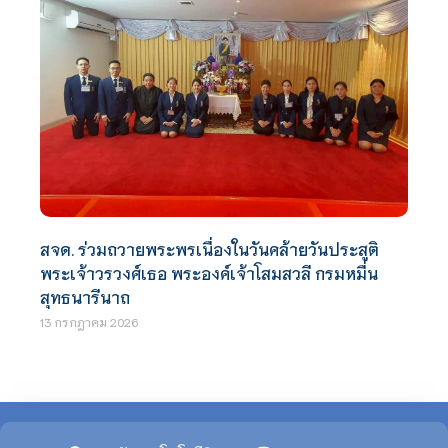
สจด. ร่วมถวายพระพรเนื่องในวันคล้ายวันประสูติ
พระเจ้าวรวงศ์เธอ พระองค์เจ้าโสมสวลี กรมหมื่น
สุทธนารีนาถ
13 กรกฎาคม 2026