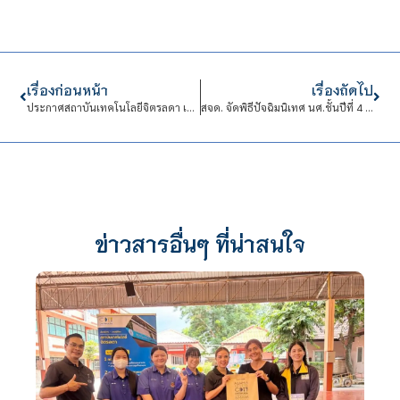
เรื่องก่อนหน้า
เรื่องถัดไป
ประกาศสถาบันเทคโนโลยีจิตรลดา​ เรื่อง​ แนวทางการปฏิบัติ​งานของผู้บริหาร​ บุคลากร​ และมาตรการประหยัดพลังงานเพื่อรองรับผลกระทบจากสถานการณ์ความไม่สงบ​ในภูมิภาคตะวันออกกลาง
สจด. จัดพิธีปัจฉิมนิเทศ นศ.ชั้นปีที่ 4 ดึงศิษย์เก่าร่วมแนะแนวเตรียมความพร้อมสู่โลกการทำงาน
ข่าวสารอื่นๆ ที่น่าสนใจ