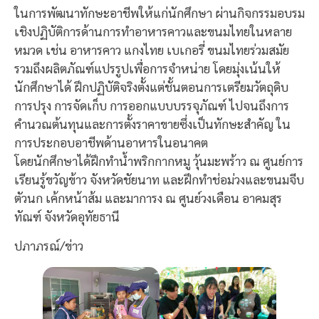
ในการพัฒนาทักษะอาชีพให้แก่นักศึกษา ผ่านกิจกรรมอบรม
เชิงปฏิบัติการด้านการทำอาหารคาวและขนมไทยในหลาย
หมวด เช่น อาหารคาว แกงไทย เบเกอรี่ ขนมไทยร่วมสมัย
รวมถึงผลิตภัณฑ์แปรรูปเพื่อการจำหน่าย โดยมุ่งเน้นให้
นักศึกษาได้ ฝึกปฏิบัติจริงตั้งแต่ชั้นตอนการเตรียมวัตถุดิบ
การปรุง การจัดเก็บ การออกแบบบรรจุภัณฑ์ ไปจนถึงการ
คำนวณต้นทุนและการตั้งราคาขายซึ่งเป็นทักษะสำคัญ ใน
การประกอบอาชีพด้านอาหารในอนาคต
โดยนักศึกษาได้ฝึกทำน้ำพริกกากหมู วุ้นมะพร้าว ณ ศูนย์การ
เรียนรู้ขวัญข้าว จังหวัดชัยนาท และฝึกทำช่อม่วงและขนมจีบ
ตัวนก เค้กหน้าส้ม และมาการง ณ ศูนย์วงเดือน อาคมสุร
ทัณฑ์ จังหวัดอุทัยธานี
ปภาภรณ์/ข่าว