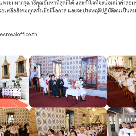
นพระมหากรุณาธิคุณอันหาที่สุดมิได้ และตั้งใจที่จะน้อมนำคำสอ
น ช่วยเหลือสังคมทุกครั้งเมื่อมีโอกาส และจะประพฤติปฏิบัติตนเป็นค
.royaloffice.th