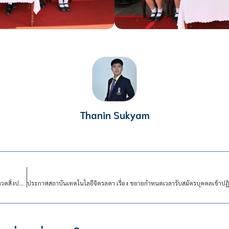
Thanin Sukyam
สจด. ขอแสดงความยินดีกับนักเรียนนักศึกษาโรงเรียนจิตรลดาวิชาชีพ คว้ารางวัลการประกวดสิ่งประดิษฐ์และนวัตกรรม Thailand New Gen Inventors Award 2026 (I – New Gen 2026) ในงาน “วันนักประดิษฐ์” ประจำปี 2569