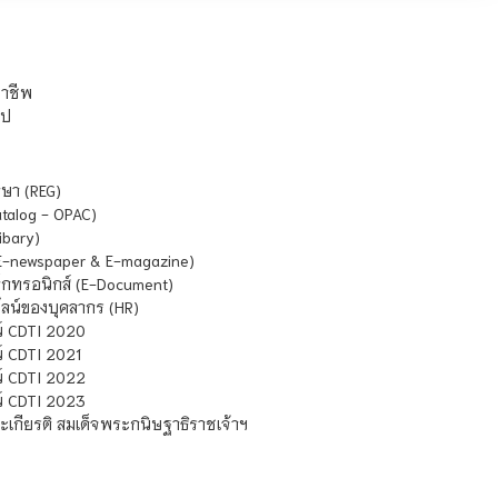
ชาชีพ
ไป
ษา (REG)
atalog - OPAC)
ibary)
E-newspaper & E-magazine)
กทรอนิกส์ (E-Document)
น์ของบุคลากร (HR)
์ CDTI 2020
 CDTI 2021
์ CDTI 2022
์ CDTI 2023
เกียรติ สมเด็จพระกนิษฐาธิราชเจ้าฯ