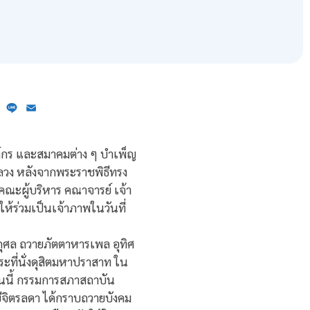
ebook
X
Line
Email
์กร และสมาคมต่าง ๆ บำเพ็ญ
ลวง หลังจากพระราชพิธีทรง
ณะผู้บริหาร คณาจารย์ เจ้า
้ร่วมเป็นเจ้าภาพในวันที่
ุศล ถวายภัตตาหารเพล อุทิศ
ที่นั่งดุสิตมหาปราสาท ใน
นนี้ กรรมการสภาสถาบัน
ีจิตรลดา ได้กราบถวายบังคม