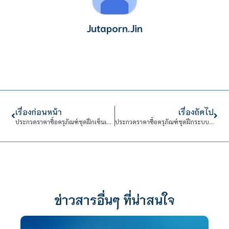
Jutaporn.Jin
เรื่องก่อนหน้า
เรื่องถัดไป
ประกวดราคาซื้อครุภัณฑ์ชุดฝึกเซ็นเซอร์และทรานดิวเซอร์ แขวงดุสิต เขตดุสิต กรุงเทพมหานคร จำนวน 6 ชุด ด้วยวิธีประกวดราคาอิเล็กทรอนิกส์ (e-bidding) ครั้งที่ 2 เป็นเงินทั้งสิ้น 584,400.00 บาท (ห้าแสนแปดหมื่นสี่พันสี่ร้อยบาทถ้วน)
ประกวดราคาซื้อครุภัณฑ์ชุดฝึกระบบการผลิตไฟฟ้าจากเซลล์แสงอาทิตย์ และระบบกักเก็บพลังงาน พร้อมระบบตรวจวัดสภาพแวดล้อม แขวงดุสิต เขตดุสิต กรุงเทพมหานคร จำนวน 1 ชุด ด้วยวิธีประกวดราคาอิเล็กทรอนิกส์ (e-bidding) ครั้งที่ 3 เป็นเงินทั้งสิ้น 535,000.00 บาท (ห้าแสนสามหมื่นห้าพันบาทถ้วน)
ข่าวสารอื่นๆ ที่น่าสนใจ