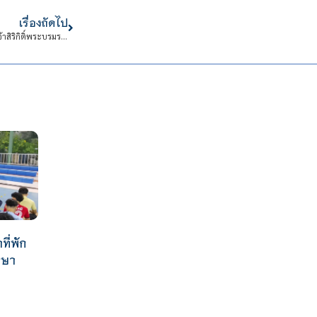
เรื่องถัดไป
สจด. ร่วมพิธีบำเพ็ญกุศลสตมวาร (๑๐๐ วัน) ถวายพระราชกุศล สมเด็จพระนางเจ้าสิริกิติ์พระบรมราชินีนาถ พระบรมราชชนนีพันปีหลวง โดยโรงเรียนสีตบุตรบำรุง เครือข่ายความร่วมมือสถานศึกษาของสถาบัน
ที่พัก
กษา