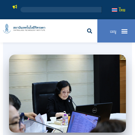
สถาบันเทคโนโล
ไทย