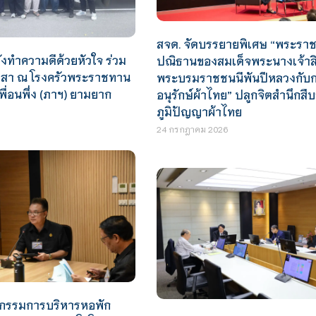
สจด. จัดบรรยายพิเศษ “พระรา
งทำความดีด้วยหัวใจ ร่วม
ปณิธานของสมเด็จพระนางเจ้าสิริ
าสา ณ โรงครัวพระราชทาน
พระบรมราชชนนีพันปีหลวงกับ
พื่อนพึ่ง (ภาฯ) ยามยาก
อนุรักษ์ผ้าไทย” ปลูกจิตสำนึกสื
ภูมิปัญญาผ้าไทย
24 กรกฎาคม 2026
กรรมการบริหารหอพัก