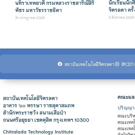
นักเรียนนัก
นทิราเทพยวดี กรมหลวงราชสาริณีสิริ
จิตรลดา ครั้ง
พัชร มหาวัชรราชธิดา
3 สิงหาคม 2026
31 กรกฎาคม 2026
สถาบันเทคโนโลยีจิตรลดา
@CDTI
คณะแล
สถาบันเทคโนโลยีจิตรลดา
อาคาร
๖๐
พรรษา ราชสุดาสมภพ
ปริญญา
สำนักพระราชวัง สนามเสือป่า
คณะบริหา
ถนนศรีอยุธยา เขตดุสิต กรุงเทพฯ 10300
คณะเทคโ
คณะเทคโน
Chitralada Technology Institute
สำนักวิช