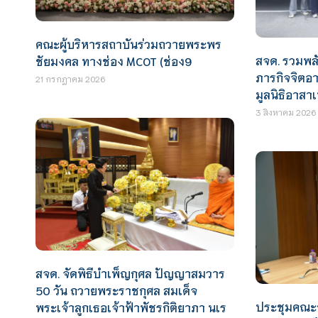
คณะผู้บริหารสถาบันร่วมถวายพระพร
สจด. รวมพลั
ชัยมงคล ทางช่อง MCOT (ช่อง9
ภารกิจจิตอ
21 กรกฎาคม 2026
มูลนิธิอาสาเ
3 สิงหาคม 2026
สจด. จัดพิธีบำเพ็ญกุศล ปัญญาสมวาร
50 วัน ถวายพระราชกุศล สมเด็จ
ประชุมคณะ
พระเจ้าลูกเธอเจ้าฟ้าพัชรกิติยาภา นเร