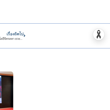
เรื่องถัดไป
สจด. ต้อนรับคณะผู้บริหารโรงเรียนสีตบุตรบำรุง เข้าพบอธิการบดีสถาบันเทคโนโลยีจิตรลดา อวยพรปีใหม่ ๒๕๖๙ พร้อมรายงานความคืบหน้าความร่วมมือทางวิชาการ