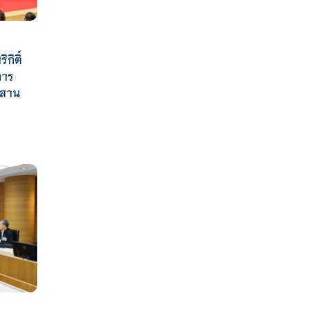
ช
กิติ์
การ
บสาน