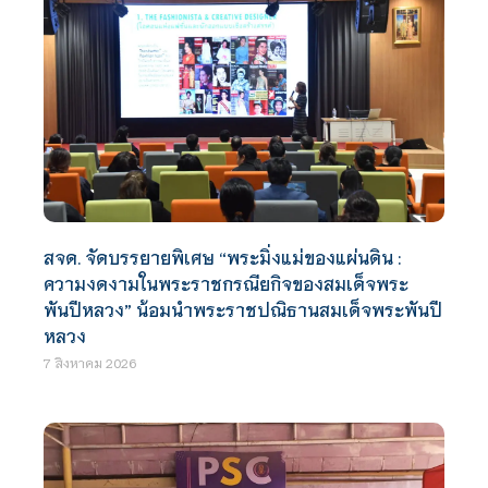
สจด. จัดบรรยายพิเศษ “พระมิ่งแม่ของแผ่นดิน :
ความงดงามในพระราชกรณียกิจของสมเด็จพระ
พันปีหลวง” น้อมนำพระราชปณิธานสมเด็จพระพันปี
หลวง
7 สิงหาคม 2026