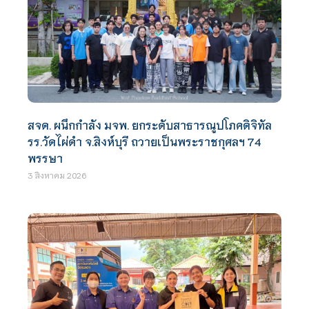
สจด. ผนึกกำลัง มจพ. ยกระดับสาธารณูปโภคดิจิทัล
รร.วัดไผ่ดำ จ.สิงห์บุรี ถวายเป็นพระราชกุศลฯ 74
พรรษา
3 สิงหาคม 2026