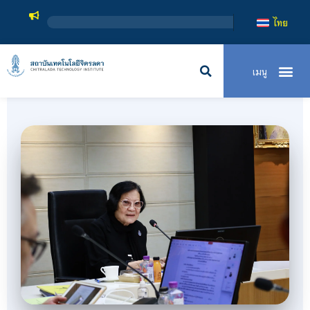
สถาบันเ
ไทย