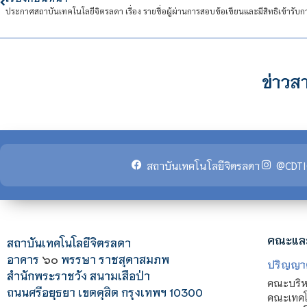
ข่าวสา
สถาบันเทคโนโลยีจิตรลดา
@CDTI
คณะแล
สถาบันเทคโนโลยีจิตรลดา
อาคาร
๖๐
พรรษา ราชสุดาสมภพ
ปริญญา
สำนักพระราชวัง สนามเสือป่า
คณะบริหา
ถนนศรีอยุธยา เขตดุสิต กรุงเทพฯ 10300
คณะเทคโ