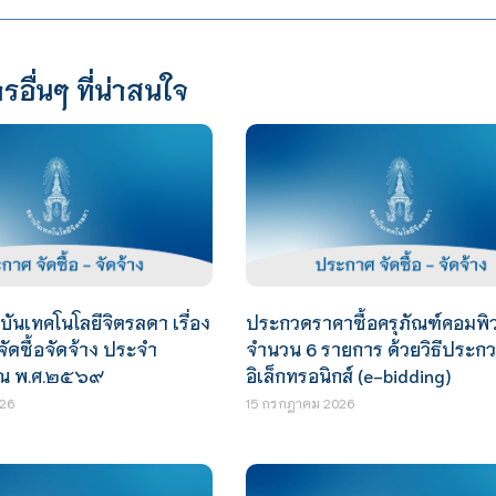
รอื่นๆ ที่น่าสนใจ
นเทคโนโลยีจิตรลดา เรื่อง
ประกวดราคาซื้อครุภัณฑ์คอมพิว
ัดซื้อจัดจ้าง ประจำ
จำนวน 6 รายการ ด้วยวิธีประก
ณ พ.ศ.๒๕๖๙
อิเล็กทรอนิกส์ (e-bidding)
26
15 กรกฎาคม 2026