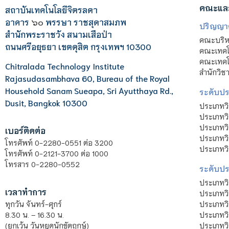
คณะแล
สถาบันเทคโนโลยีจิตรลดา
อาคาร
๖๐
พรรษา ราชสุดาสมภพ
ปริญญา
สำนักพระราชวัง สนามเสือป่า
คณะบริหา
ถนนศรีอยุธยา เขตดุสิต กรุงเทพฯ 10300
คณะเทคโ
คณะเทคโน
Chitralada Technology Institute
สำนักวิช
Rajasudasambhava 60, Bureau of the Royal
Household Sanam Sueapa, Sri Ayutthaya Rd.,
ระดับประ
Dusit, Bangkok 10300
ประเภทว
ประเภทวิ
ประเภทว
เบอร์ติดต่อ
ประเภทวิ
โทรศัพท์ 0-2280-0551 ต่อ 3200
ประเภทวิ
โทรศัพท์ 0-2121-3700 ต่อ 1000
โทรสาร 0-2280-0552
ระดับปร
ประเภทว
เวลาทำการ
ประเภทวิ
ประเภทว
ทุกวัน จันทร์-ศุกร์
ประเภทวิ
8.30 น. – 16.30 น.
ประเภทวิ
(ยกเว้น วันหยุดนักขัตฤกษ์)