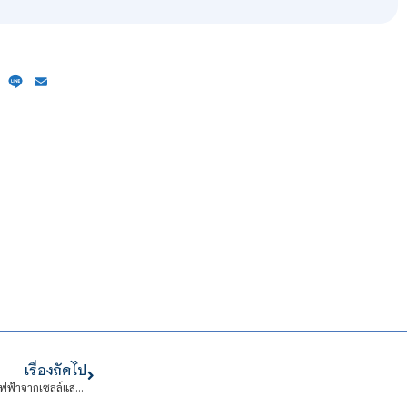
ebook
X
Line
Email
เรื่องถัดไป
ประกาศสถาบนั เทคโนโลยีจิตรลดา เรื่อง ประกวดราคาซื้อชุดฝึกระบบการผลิตไฟฟ้าจากเซลล์แสงอาทิตย์ และระบบกักเก็บพลังงาน พร้อมระบบตรวจวัดสภาพแวดล้อมแขวงดุสิต เขตดุสิต กรุงเทพมหานคร จำนวน ๑ ชุดด้วยวิธีประกวดราคาอิเล็กทรอนิกส์ (e-bidding)