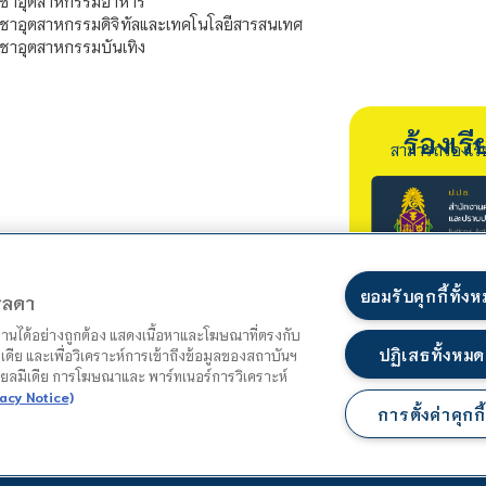
ิชาอุตสาหกรรมอาหาร
ชาอุตสาหกรรมดิจิทัลและเทคโนโลยีสารสนเทศ
ชาอุตสาหกรรมบันเทิง
ร้องเ
สามารถร้องเร
ยอมรับคุกกี้ทั้ง
ตรลดา
ำงานได้อย่างถูกต้อง แสดงเนื้อหาและโฆษณาที่ตรงกับ
ปฏิเสธทั้งหมด
เดีย และเพื่อวิเคราะห์การเข้าถึงข้อมูลของสถาบันฯ
ชียลมีเดีย การโฆษณาและ พาร์ทเนอร์การวิเคราะห์
acy Notice)
การตั้งค่าคุกกี้
แผนผังเว็บไซต์
นโยบายความเป็นส่วนตัว
นโยบายคุกกี้