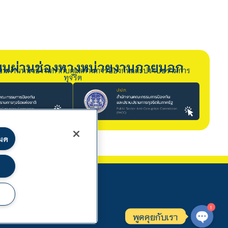
รียนผ่านช่องทางหน่วยงานภายนอก
ียนผ่านหน่วยงานกำกับดูแลด้านการป้องกันและปราบปรามการ
ทุจริต
หมด
1
พูดคุยกับเรา