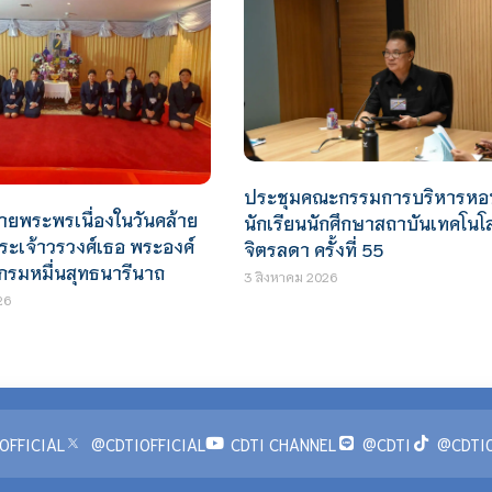
ประชุมคณะกรรมการบริหารหอ
ายพระพรเนื่องในวันคล้าย
นักเรียนนักศึกษาสถาบันเทคโนโล
พระเจ้าวรวงศ์เธอ พระองค์
จิตรลดา ครั้งที่ 55
 กรมหมื่นสุทธนารีนาถ
3 สิงหาคม 2026
26
OFFICIAL
@CDTIOFFICIAL
CDTI CHANNEL
@CDTI
@CDTIO