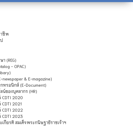
ชาชีพ
ไป
ษา (REG)
atalog - OPAC)
ibary)
E-newspaper & E-magazine)
กทรอนิกส์ (E-Document)
น์ของบุคลากร (HR)
์ CDTI 2020
 CDTI 2021
์ CDTI 2022
์ CDTI 2023
เกียรติ สมเด็จพระกนิษฐาธิราชเจ้าฯ