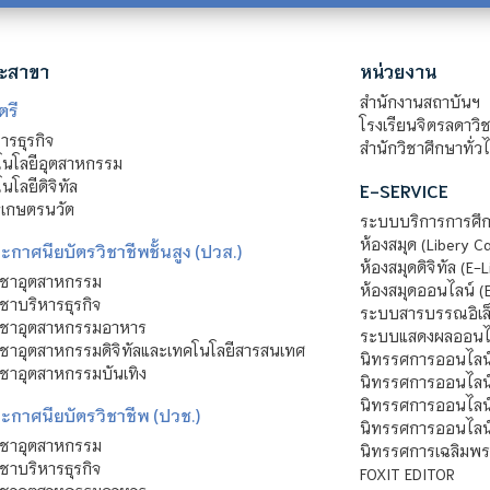
ะสาขา
หน่วยงาน
สำนักงานสถาบันฯ
ตรี
โรงเรียนจิตรลดาวิ
รธุรกิจ
สำนักวิชาศึกษาทั่ว
นโลยีอุตสาหกรรม
โลยีดิจิทัล
E-SERVICE
าเกษตรนวัต
ระบบบริการการศึก
ห้องสมุด (Libery C
กาศนียบัตรวิชาชีพชั้นสูง (ปวส.)
ห้องสมุดดิจิทัล (E-L
ิชาอุตสาหกรรม
ห้องสมุดออนไลน์ (
ชาบริหารธุรกิจ
ระบบสารบรรณอิเล็
ิชาอุตสาหกรรมอาหาร
ระบบแสดงผลออนไล
ชาอุตสาหกรรมดิจิทัลและเทคโนโลยีสารสนเทศ
นิทรรศการออนไลน
ชาอุตสาหกรรมบันเทิง
นิทรรศการออนไลน์
นิทรรศการออนไลน
ะกาศนียบัตรวิชาชีพ (ปวช.)
นิทรรศการออนไลน
ิชาอุตสาหกรรม
นิทรรศการเฉลิมพระ
ชาบริหารธุรกิจ
FOXIT EDITOR