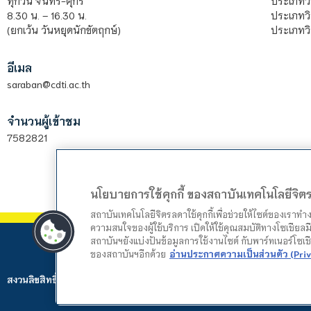
ประเภทว
ทุกวัน จันทร์-ศุกร์
ประเภทวิ
8.30 น. – 16.30 น.
ประเภทวิ
(ยกเว้น วันหยุดนักขัตฤกษ์)
อีเมล
saraban@cdti.ac.th
จำนวนผู้เข้าชม
7582821
นโยบายการใช้คุกกี้ ของสถาบันเทคโนโลยีจิ
สถาบันเทคโนโลยีจิตรลดาใช้คุกกี้เพื่อช่วยให้ไซต์ของเราท
ความสนใจของผู้ใช้บริการ เปิดให้ใช้คุณสมบัติทางโซเชียลมี
สถาบันฯยังแบ่งปันข้อมูลการใช้งานไซต์ กับพาร์ทเนอร์โซเ
ของสถาบันฯอีกด้วย
อ่านประกาศความเป็นส่วนตัว (Priv
สงวนลิขสิทธิ์ © 2024 สถาบันเทคโนโลยีจิตรลดา. Web by
Mountain Studio