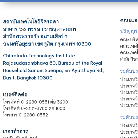
คณะแล
สถาบันเทคโนโลยีจิตรลดา
อาคาร
๖๐
พรรษา ราชสุดาสมภพ
ปริญญา
สำนักพระราชวัง สนามเสือป่า
คณะบริหา
ถนนศรีอยุธยา เขตดุสิต กรุงเทพฯ 10300
คณะเทคโ
คณะเทคโน
Chitralada Technology Institute
สำนักวิช
Rajasudasambhava 60, Bureau of the Royal
Household Sanam Sueapa, Sri Ayutthaya Rd.,
ระดับประ
Dusit, Bangkok 10300
ประเภทว
ประเภทวิ
ประเภทว
เบอร์ติดต่อ
ประเภทวิ
โทรศัพท์ 0-2280-0551 ต่อ 3200
ประเภทวิ
โทรศัพท์ 0-2121-3700 ต่อ 1000
โทรสาร 0-2280-0552
ระดับปร
ประเภทว
เวลาทำการ
ประเภทวิ