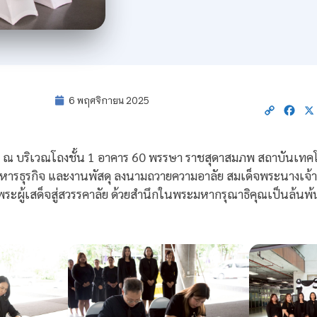
6 พฤศจิกายน 2025
Copy
Fac
Link
68 ณ บริเวณโถงชั้น 1 อาคาร 60 พรรษา ราชสุดาสมภพ สถาบันเทคโ
รธุรกิจ และงานพัสดุ ลงนามถวายความอาลัย สมเด็จพระนางเจ้าสิร
ผู้เสด็จสู่สวรรคาลัย ด้วยสำนึกในพระมหากรุณาธิคุณเป็นล้นพ้นอ