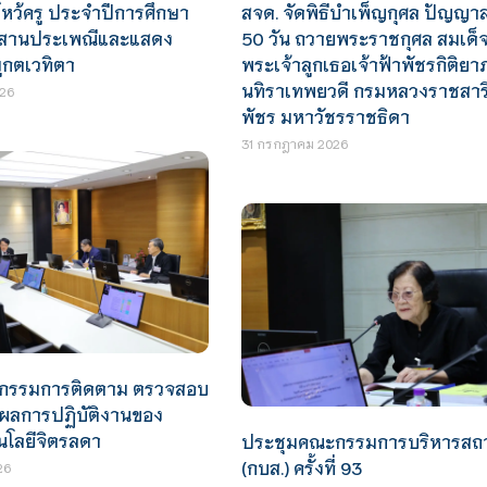
ีไหว้ครู ประจำปีการศึกษา
สจด. จัดพิธีบำเพ็ญกุศล ปัญญ
ืบสานประเพณีและแสดง
50 วัน ถวายพระราชกุศล สมเด็
กตเวทิตา
พระเจ้าลูกเธอเจ้าฟ้าพัชรกิติยา
นทิราเทพยวดี กรมหลวงราชสาริณ
26
พัชร มหาวัชรราชธิดา
31 กรกฎาคม 2026
กรรมการติดตาม ตรวจสอบ
ผลการปฏิบัติงานของ
นโลยีจิตรลดา
ประชุมคณะกรรมการบริหารสถา
(กบส.) ครั้งที่ 93
26