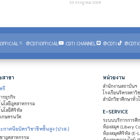
20 กรกฎาคม 2026
OFFICIAL
@CDTIOFFICIAL
CDTI CHANNEL
@CDTI
@CDTIO
ะสาขา
หน่วยงาน
สำนักงานสถาบันฯ
ตรี
โรงเรียนจิตรลดาวิ
รธุรกิจ
สำนักวิชาศึกษาทั่ว
นโลยีอุตสาหกรรม
โลยีดิจิทัล
E-SERVICE
าเกษตรนวัต
ระบบบริการการศึก
ห้องสมุด (Libery C
กาศนียบัตรวิชาชีพชั้นสูง (ปวส.)
ห้องสมุดดิจิทัล (E-L
ิชาอุตสาหกรรม
ห้องสมุดออนไลน์ (