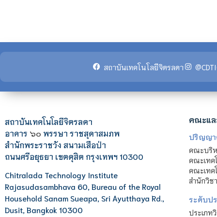
สถาบันเทคโนโลยีจิตรลดา
@CDTI
คณะแล
สถาบันเทคโนโลยีจิตรลดา
อาคาร
๖๐
พรรษา ราชสุดาสมภพ
ปริญญา
สำนักพระราชวัง สนามเสือป่า
คณะบริหา
ถนนศรีอยุธยา เขตดุสิต กรุงเทพฯ 10300
คณะเทคโ
คณะเทคโน
Chitralada Technology Institute
สำนักวิช
Rajasudasambhava 60, Bureau of the Royal
Household Sanam Sueapa, Sri Ayutthaya Rd.,
ระดับประ
Dusit, Bangkok 10300
ประเภทว