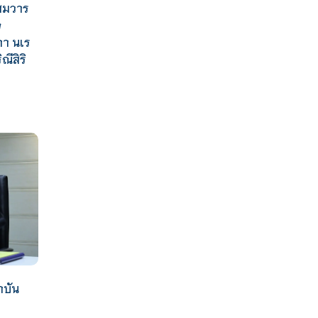
าสมวาร
จ
ภา นเร
ีสิริ
บัน