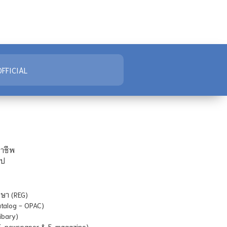
FFICIAL
ชาชีพ
ไป
ษา (REG)
atalog - OPAC)
ibary)
E-newspaper & E-magazine)