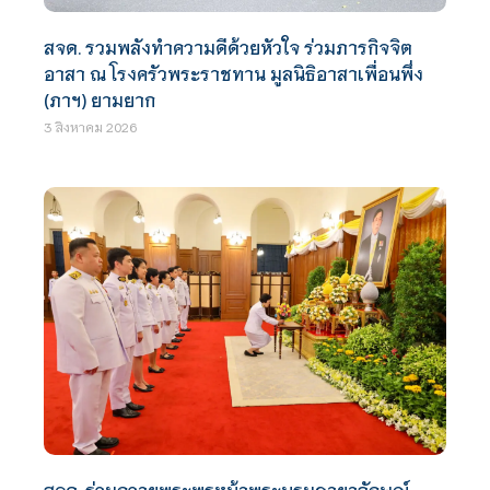
สจด. รวมพลังทำความดีด้วยหัวใจ ร่วมภารกิจจิต
อาสา ณ โรงครัวพระราชทาน มูลนิธิอาสาเพื่อนพึ่ง
(ภาฯ) ยามยาก
3 สิงหาคม 2026
สจด. ร่วมถวายพระพรหน้าพระบรมฉายาลักษณ์