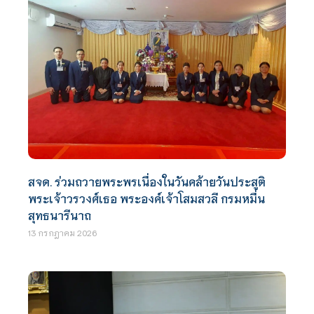
สจด. ร่วมถวายพระพรเนื่องในวันคล้ายวันประสูติ
พระเจ้าวรวงศ์เธอ พระองค์เจ้าโสมสวลี กรมหมื่น
สุทธนารีนาถ
13 กรกฎาคม 2026