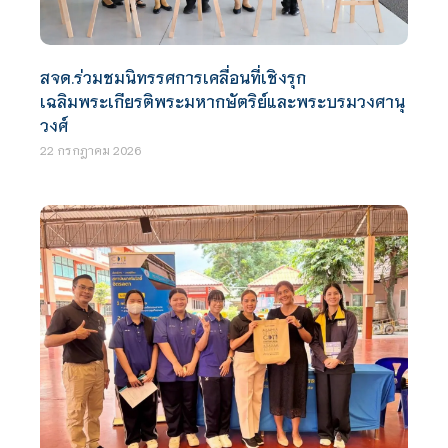
สจด.ร่วมชมนิทรรศการเคลื่อนที่เชิงรุก
เฉลิมพระเกียรติพระมหากษัตริย์และพระบรมวงศานุ
วงศ์
22 กรกฎาคม 2026