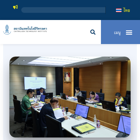
สถาบันเทคโนโล
ไทย