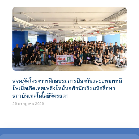
สจด.จัดโครงการฝึกอบรมการป้องกันและอพยพหนี
ไฟเมื่อเกิดเหตุเพลิงไหม้หอพักนักเรียนนักศึกษา
สถาบันเทคโนโลยีจิตรลดา
26 กรกฎาคม 2026