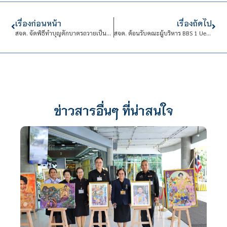
เรื่องก่อนหน้า
เรื่องถัดไป
สจด. จัดพิธีทำบุญตักบาตรถวายเป็นพระราชกุศล เนื่องในวัน “นวมินทรมหาราช”
สจด. ต้อนรับคณะผู้บริหาร BBS 1 Uelzen และสถาบัน Institute for Futures Studies and Technology Assessment สหพันธ์สาธารณรัฐเยอรมนี
ข่าวสารอื่นๆ ที่น่าสนใจ