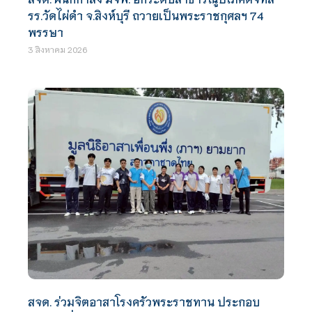
รร.วัดไผ่ดำ จ.สิงห์บุรี ถวายเป็นพระราชกุศลฯ 74
พรรษา
3 สิงหาคม 2026
สจด. ร่วมจิตอาสาโรงครัวพระราชทาน ประกอบ