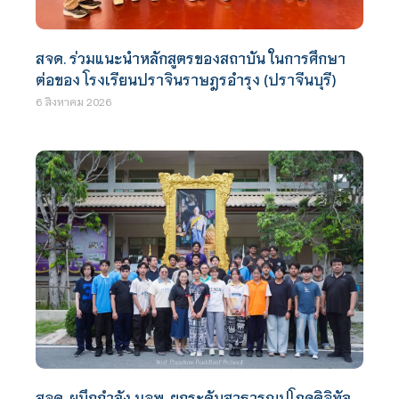
สจด. ร่วมแนะนำหลักสูตรของสถาบัน ในการศึกษา
ต่อของ โรงเรียนปราจินราษฎรอำรุง (ปราจีนบุรี)
6 สิงหาคม 2026
สจด. ผนึกกำลัง มจพ. ยกระดับสาธารณูปโภคดิจิทัล