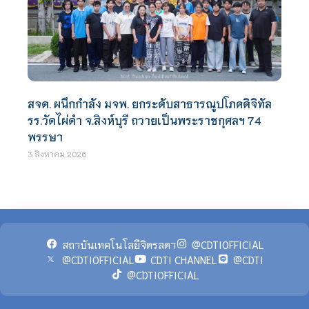
สจด. ผนึกกำลัง มจพ. ยกระดับสาธารณูปโภคดิจิทัล
รร.วัดไผ่ดำ จ.สิงห์บุรี ถวายเป็นพระราชกุศลฯ 74
พรรษา
3 สิงหาคม 2026
สถาบันเทคโนโลยีจิตรลดา
@CDTIOFFICIAL
@CDTIOFFICIAL
CDTI CHANNEL
@CDTI
@CDTIOFFICIAL