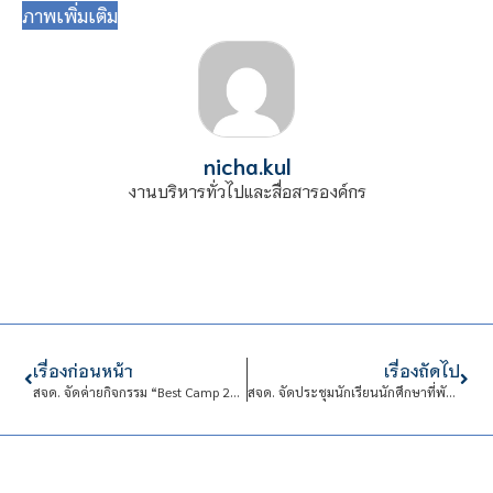
ภาพเพิ่มเติม
nicha.kul
งานบริหารทั่วไปและสื่อสารองค์กร
เรื่องก่อนหน้า
เรื่องถัดไป
สจด. จัดค่ายกิจกรรม “Best Camp 2025” ภายใต้แนวคิด Startup Kitchen War สงครามครัวด่วน
สจด. จัดประชุมนักเรียนนักศึกษาที่พักอาศัยภายในหอพักนักเรียนนักศึกษาสถาบันเทคโนโลยีจิตลดา