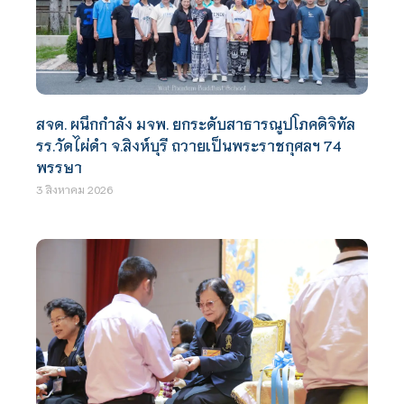
สจด. ผนึกกำลัง มจพ. ยกระดับสาธารณูปโภคดิจิทัล
รร.วัดไผ่ดำ จ.สิงห์บุรี ถวายเป็นพระราชกุศลฯ 74
พรรษา
3 สิงหาคม 2026