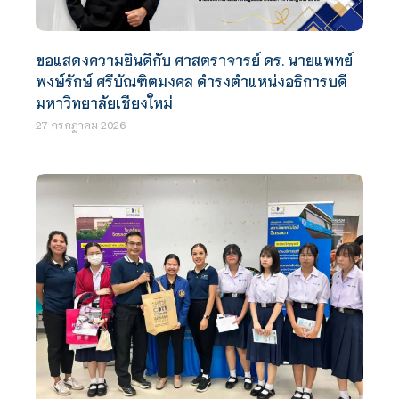
ขอแสดงความยินดีกับ ศาสตราจารย์ ดร. นายแพทย์
พงษ์รักษ์ ศรีบัณฑิตมงคล ดำรงตำแหน่งอธิการบดี
มหาวิทยาลัยเชียงใหม่
27 กรกฎาคม 2026