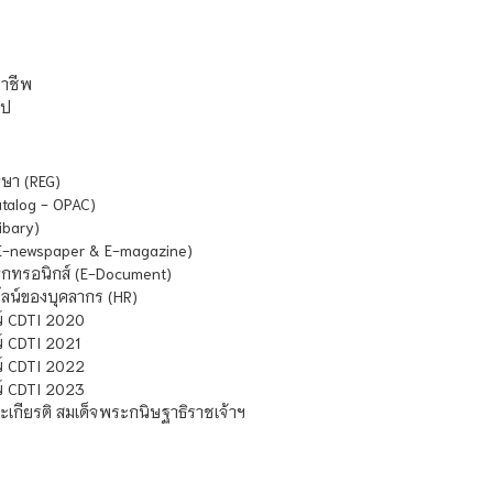
ชาชีพ
ไป
ษา (REG)
atalog - OPAC)
ibary)
E-newspaper & E-magazine)
กทรอนิกส์ (E-Document)
น์ของบุคลากร (HR)
์ CDTI 2020
 CDTI 2021
์ CDTI 2022
์ CDTI 2023
เกียรติ สมเด็จพระกนิษฐาธิราชเจ้าฯ