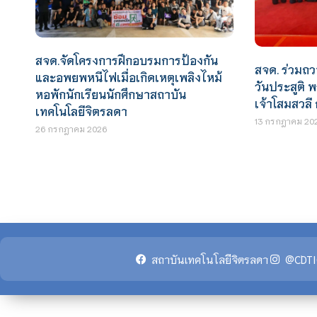
สจด.จัดโครงการฝึกอบรมการป้องกัน
สจด. ร่วมถว
และอพยพหนีไฟเมื่อเกิดเหตุเพลิงไหม้
วันประสูติ 
หอพักนักเรียนนักศึกษาสถาบัน
เจ้าโสมสวลี
เทคโนโลยีจิตรลดา
13 กรกฎาคม 20
26 กรกฎาคม 2026
สถาบันเทคโนโลยีจิตรลดา
@CDTI