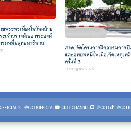
ายพระพรเนื่องในวันคล้าย
พระเจ้าวรวงศ์เธอ พระองค์
 กรมหมื่นสุทธนารีนาถ
สจด. จัดโครงการฝึกอบรมการป้
26
และอพยพหนีไฟเมื่อเกิดเหตุเพลิ
ครั้งที่ 3
31 กรกฎาคม 2026
OFFICIAL
@CDTIOFFICIAL
CDTI CHANNEL
@CDTI
@CDTIO