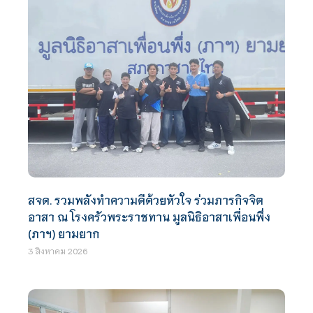
สจด. รวมพลังทำความดีด้วยหัวใจ ร่วมภารกิจจิต
อาสา ณ โรงครัวพระราชทาน มูลนิธิอาสาเพื่อนพึ่ง
(ภาฯ) ยามยาก
3 สิงหาคม 2026