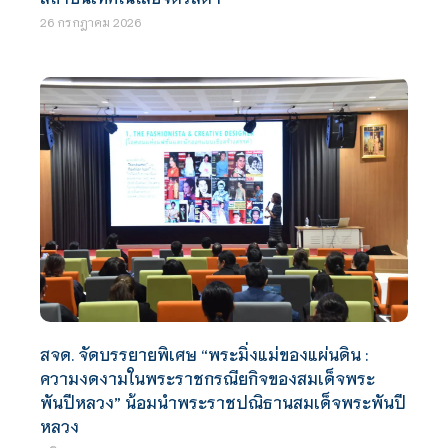
26 กรกฎาคม 2026
สจด. จัดบรรยายพิเศษ “พระมิ่งแม่ของแผ่นดิน :
ความงดงามในพระราชกรณียกิจของสมเด็จพระ
พันปีหลวง” น้อมนำพระราชปณิธานสมเด็จพระพันปี
หลวง