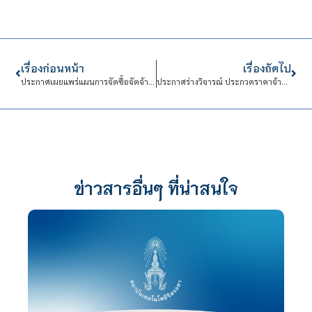
เรื่องก่อนหน้า
เรื่องถัดไป
ประกาศเผยแพร่แผนการจัดซื้อจัดจ้างรายการครุภัณฑ์ จำนวน 8 รายการ ประจำปีงบประมาณ พ.ศ.2569
ประกาศร่างวิจารณ์ ประกวดราคาจ้างเหมาบริการจัดการศูนย์เรียนรู้เกษตรนวัต สถาบันเทคโนโลยีจิตรลดา (ตั้งแต่วันที่ 1 ตุลาคม พ.ศ.2568 ถึง 30 กันยายน พ.ศ.2569 จำนวน 12 เดือน) จำนวน 1 งาน ด้วยวิธีประกวดราคาอิเล็กทรอนิกส์ (e-bidding) วงเงิน 6,735,000.00 บาท (หกล้านเจ็ดแสนสามหมื่นห้าพันบาทถ้วน)
ข่าวสารอื่นๆ ที่น่าสนใจ