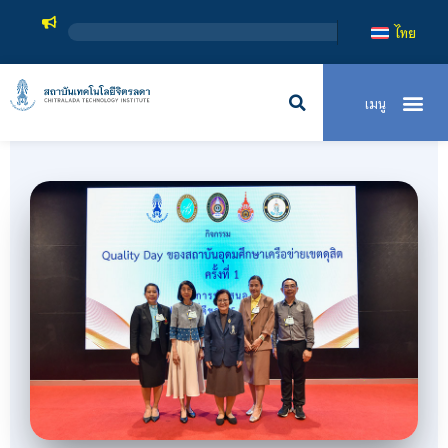
สถาบันเท
ไทย