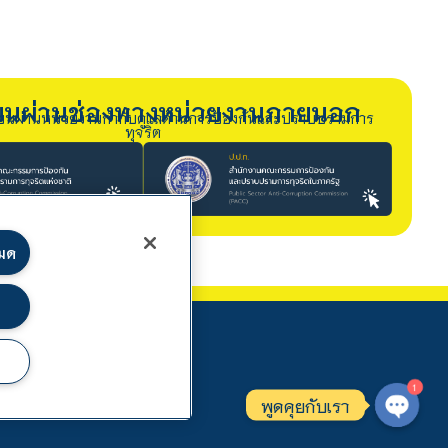
รียนผ่านช่องทางหน่วยงานภายนอก
ียนผ่านหน่วยงานกำกับดูแลด้านการป้องกันและปราบปรามการ
ทุจริต
หมด
1
พูดคุยกับเรา