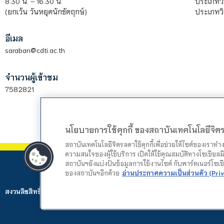
ประเภทวิ
8.30 น. – 16.30 น.
ประเภทวิ
(ยกเว้น วันหยุดนักขัตฤกษ์)
อีเมล
saraban@cdti.ac.th
จำนวนผู้เข้าชม
7582821
นโยบายการใช้คุกกี้ ของสถาบันเทคโนโลยีจิ
สถาบันเทคโนโลยีจิตรลดาใช้คุกกี้เพื่อช่วยให้ไซต์ของเราท
ความสนใจของผู้ใช้บริการ เปิดให้ใช้คุณสมบัติทางโซเชียลมี
สถาบันฯยังแบ่งปันข้อมูลการใช้งานไซต์ กับพาร์ทเนอร์โซเ
ของสถาบันฯอีกด้วย
อ่านประกาศความเป็นส่วนตัว (Priv
สงวนลิขสิทธิ์ © 2024 สถาบันเทคโนโลยีจิตรลดา. Web by
Mountain Studio