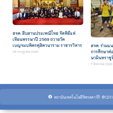
สจด. สืบสานประเพณีไทย จัดพิธีแห่
เทียนพรรษาปี 2569 ถวายวัด
เบญจมบพิตรดุสิตวนาราม ราชวรวิหาร
สจด. ร่วมแ
การศึกษาต่อ
26 กรกฎาคม 2026
นวมินทราชู
7 สิงหาคม 2026
สถาบันเทคโนโลยีจิตรลดา
@CDTI