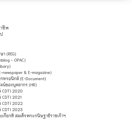
ชาชีพ
ไป
ษา (REG)
atalog - OPAC)
ibary)
E-newspaper & E-magazine)
กทรอนิกส์ (E-Document)
น์ของบุคลากร (HR)
์ CDTI 2020
 CDTI 2021
์ CDTI 2022
์ CDTI 2023
เกียรติ สมเด็จพระกนิษฐาธิราชเจ้าฯ