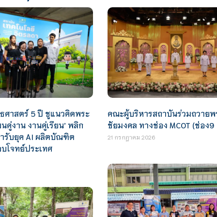
ทธศาสตร์ 5 ปี ชูแนวคิดพระ
คณะผู้บริหารสถาบันร่วมถวาย
ยนคู่งาน งานคู่เรียน’ พลิก
ชัยมงคล ทางช่อง MCOT (ช่อง9
รับยุค AI ผลิตบัณฑิต
21 กรกฎาคม 2026
อบโจทย์ประเทศ