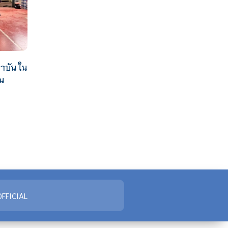
าบัน ใน
น
FFICIAL