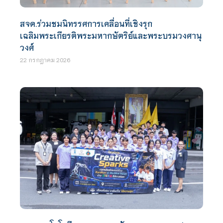
สจด.ร่วมชมนิทรรศการเคลื่อนที่เชิงรุก
เฉลิมพระเกียรติพระมหากษัตริย์และพระบรมวงศานุ
วงศ์
22 กรกฎาคม 2026