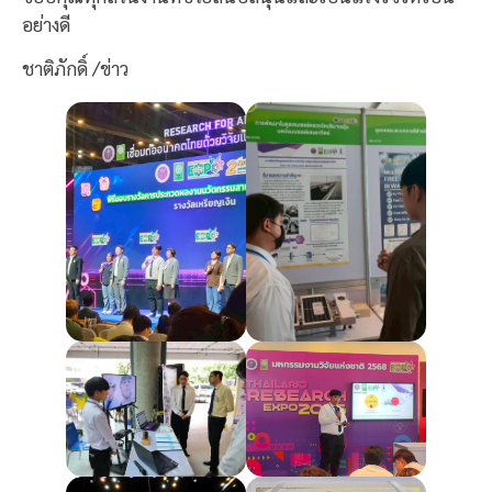
อย่างดี
ชาติภักดิ์ /ข่าว