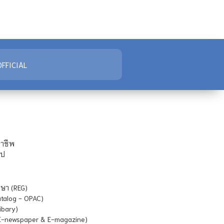
FFICIAL
ชาชีพ
ไป
ษา (REG)
atalog - OPAC)
ibary)
E-newspaper & E-magazine)