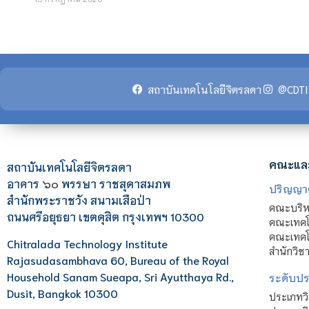
สถาบันเทคโนโลยีจิตรลดา
@CDTI
คณะแล
สถาบันเทคโนโลยีจิตรลดา
อาคาร
๖๐
พรรษา ราชสุดาสมภพ
ปริญญา
สำนักพระราชวัง สนามเสือป่า
คณะบริหา
ถนนศรีอยุธยา เขตดุสิต กรุงเทพฯ 10300
คณะเทคโ
คณะเทคโน
Chitralada Technology Institute
สำนักวิช
Rajasudasambhava 60, Bureau of the Royal
Household Sanam Sueapa, Sri Ayutthaya Rd.,
ระดับประ
Dusit, Bangkok 10300
ประเภทว