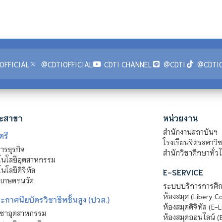
OFFICIAL
@CDTIOFFICIAL
CDTI CHANNEL
@CDTI
@CDTIO
ะสาขา
หน่วยงาน
สำนักงานสถาบันฯ
ตรี
โรงเรียนจิตรลดาวิ
รธุรกิจ
สำนักวิชาศึกษาทั่ว
นโลยีอุตสาหกรรม
โลยีดิจิทัล
E-SERVICE
าเกษตรนวัต
ระบบบริการการศึก
ห้องสมุด (Libery C
กาศนียบัตรวิชาชีพชั้นสูง (ปวส.)
ห้องสมุดดิจิทัล (E-L
ิชาอุตสาหกรรม
ห้องสมุดออนไลน์ (