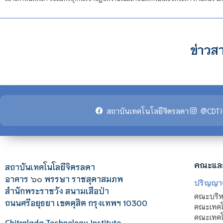
ข่าวสา
สถาบันเทคโนโลยีจิตรลดา
@CDTI
คณะแล
สถาบันเทคโนโลยีจิตรลดา
อาคาร
๖๐
พรรษา ราชสุดาสมภพ
ปริญญา
สำนักพระราชวัง สนามเสือป่า
คณะบริหา
ถนนศรีอยุธยา เขตดุสิต กรุงเทพฯ 10300
คณะเทคโ
คณะเทคโน
Chitralada Technology Institute