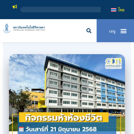
สถาบันเทคโน
ไทย