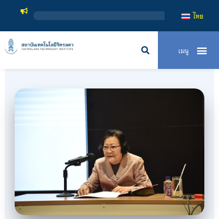
สถาบันเทคโน
ไทย