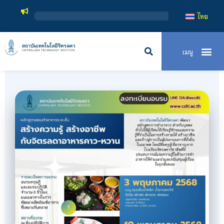
สถาบันเท
ไทย