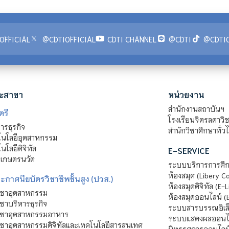
OFFICIAL
@CDTIOFFICIAL
CDTI CHANNEL
@CDTI
@CDTIO
ะสาขา
หน่วยงาน
สำนักงานสถาบันฯ
ตรี
โรงเรียนจิตรลดาวิ
รธุรกิจ
สำนักวิชาศึกษาทั่ว
นโลยีอุตสาหกรรม
โลยีดิจิทัล
E-SERVICE
าเกษตรนวัต
ระบบบริการการศึก
ห้องสมุด (Libery C
กาศนียบัตรวิชาชีพชั้นสูง (ปวส.)
ห้องสมุดดิจิทัล (E-L
ิชาอุตสาหกรรม
ห้องสมุดออนไลน์ (
ชาบริหารธุรกิจ
ระบบสารบรรณอิเล็
ิชาอุตสาหกรรมอาหาร
ระบบแสดงผลออนไล
ชาอุตสาหกรรมดิจิทัลและเทคโนโลยีสารสนเทศ
นิทรรศการออนไลน