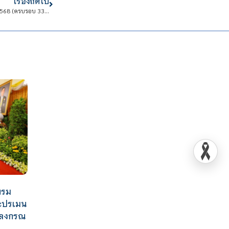
เรื่องถัดไป
สจด. ร่วมงานวันคล้ายวันสถาปนากรมพัฒนาฝีมือแรงงาน ประจำปีพุทธศักราช 2568 (ครบรอบ 33 ปี)
บรม
ะปรเมน
าลงกรณ