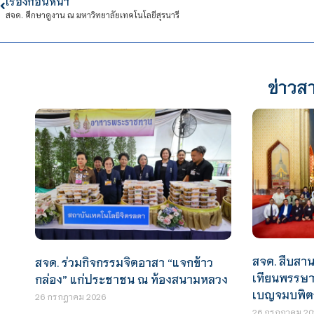
เรื่องก่อนหน้า
สจด. ศึกษาดูงาน ณ มหาวิทยาลัยเทคโนโลยีสุรนารี
ข่าวสา
สจด. สืบสาน
สจด. ร่วมกิจกรรมจิตอาสา “แจกข้าว
เทียนพรรษา
กล่อง” แก่ประชาชน ณ ท้องสนามหลวง
เบญจมบพิตร
26 กรกฎาคม 2026
26 กรกฎาคม 20