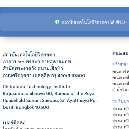
สถาบันเทคโนโลยีจิตรลดา
@CDTI
คณะแล
สถาบันเทคโนโลยีจิตรลดา
อาคาร
๖๐
พรรษา ราชสุดาสมภพ
ปริญญา
สำนักพระราชวัง สนามเสือป่า
คณะบริหา
ถนนศรีอยุธยา เขตดุสิต กรุงเทพฯ 10300
คณะเทคโ
คณะเทคโน
Chitralada Technology Institute
สำนักวิช
Rajasudasambhava 60, Bureau of the Royal
Household Sanam Sueapa, Sri Ayutthaya Rd.,
ระดับประ
Dusit, Bangkok 10300
ประเภทว
ประเภทวิ
ประเภทว
เบอร์ติดต่อ
ประเภทวิ