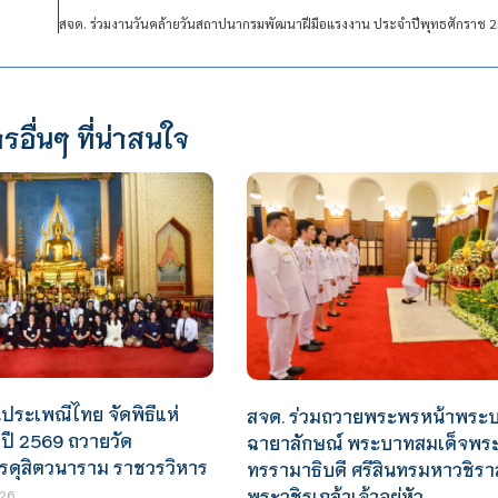
รอื่นๆ ที่น่าสนใจ
ประเพณีไทย จัดพิธีแห่
สจด. ร่วมถวายพระพรหน้าพระ
ปี 2569 ถวายวัด
ฉายาลักษณ์ พระบาทสมเด็จพร
ดุสิตวนาราม ราชวรวิหาร
ทรรามาธิบดี ศรีสินทรมหาวชิร
พระวชิรเกล้าเจ้าอยู่หัว
26