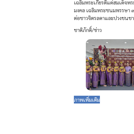
เฉลิมพระเกียรติแด่สมเด็จพ
มงคล เฉลิมพระชนมพรรษา ๗๐
ต่อชาวจิตรลดาและปวงชนชาว
ชาติภักดิ์/ข่าว
ภาพเพิ่มเติม