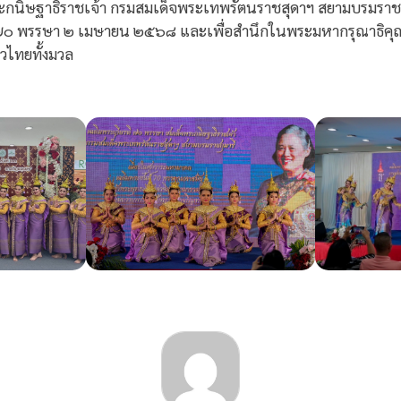
ระกนิษฐาธิราชเจ้า กรมสมเด็จพระเทพรัตนราชสุดาฯ สยามบรมราชก
 พรรษา ๒ เมษายน ๒๕๖๘ และเพื่อสำนึกในพระมหากรุณาธิคุณล้
ไทยทั้งมวล