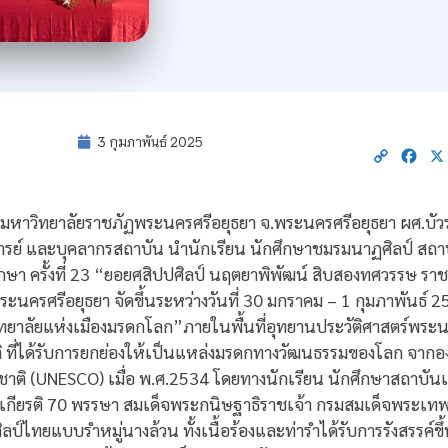
3 กุมภาพันธ์ 2025
Copy
Fac
Link
ี่มหาวิทยาลัยราชภัฏพระนครศรีอยุธยา จ.พระนครศรีอยุธยา ผศ.บัวรอง 
ารย์ และบุคลากรสถาบัน นำนักเรียน นักศึกษาชมรมนาฏศิลป์ สถา
กษา ครั้งที่ 23 “ยอยศสิปปศิลป์ นฤตยาพิพัฒน์ สิบสองทศวรรษ รา
นครศรีอยุธยา จัดขึ้นระหว่างวันที่ 30 มกราคม – 1 กุมภาพันธ์ 25
าลัยแห่งเมืองมรดกโลก”ภายในพื้นที่อุทยานประวัติศาสตร์พระนครศ
าติ ที่ได้รับการยกย่องให้เป็นแหล่งมรดกทางวัฒนธรรมของโลก จากอ
ิ (UNESCO) เมื่อ พ.ศ.2534 โดยทางนักเรียน นักศึกษาสถาบันเ
พระเกียรติ 70 พรรษา สมเด็จพระกนิษฐาธิราชเจ้า กรมสมเด็จพระเ
ิลป์ไทยแบบรำหมู่นางล้วน ทั้งเนื้อร้องและท่ารำได้รับการรังสรรค์