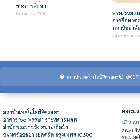
ทางการศึกษา
สจด. ร่วมแ
8 กรกฎาคม 2026
การศึกษาต่อ
มหาวิทยาลั
24 กรกฎาคม 20
สถาบันเทคโนโลยีจิตรลดา
@CDTI
คณะแล
สถาบันเทคโนโลยีจิตรลดา
อาคาร
๖๐
พรรษา ราชสุดาสมภพ
ปริญญา
สำนักพระราชวัง สนามเสือป่า
คณะบริหา
ถนนศรีอยุธยา เขตดุสิต กรุงเทพฯ 10300
คณะเทคโ