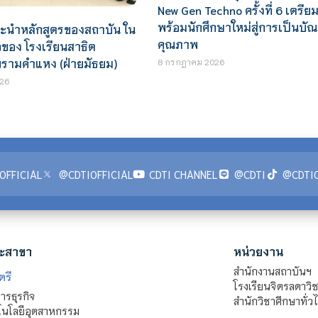
New Gen Techno ครั้งที่ 6 เตรี
พร้อมนักศึกษาใหม่สู่การเป็นบั
นะนำหลักสูตรของสถาบัน ใน
คุณภาพ
ของ โรงเรียนสาธิต
ยรามคำแหง (ฝ่ายมัธยม)
8 กรกฎาคม 2026
26
OFFICIAL
@CDTIOFFICIAL
CDTI CHANNEL
@CDTI
@CDTIO
ะสาขา
หน่วยงาน
สำนักงานสถาบันฯ
ตรี
โรงเรียนจิตรลดาวิ
รธุรกิจ
สำนักวิชาศึกษาทั่ว
นโลยีอุตสาหกรรม