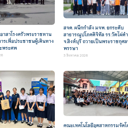
สจด. ผนึกกำลัง มจพ. ยกระดับ
ิตอาสาโรงครัวพระราชทาน
สาธารณูปโภคดิจิทัล รร.วัดไผ่ดำ
รเพื่อประชาชนผู้เดินทาง
จ.สิงห์บุรี ถวายเป็นพระราชกุศล
ระพระศพ
พรรษา
26
3 สิงหาคม 2026
คณะเทคโนโลยีอุตสาหกรรมจัดโ