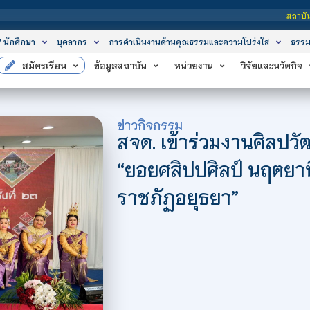
สถาบันเทคโนโลยีจิตรลดา
/ นักศึกษา
บุคลากร
การดำเนินงานด้านคุณธรรมและความโปร่งใส
ธรรม
สมัครเรียน
ข้อมูลสถาบัน
หน่วยงาน
วิจัยและนวัตกิจ
ข่าวกิจกรรม
สจด. เข้าร่วมงานศิลปวั
“ยอยศสิปปศิลป์ นฤตยา
ราชภัฏอยุธยา”