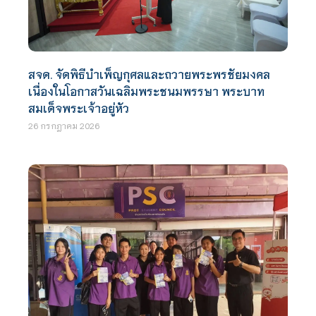
สจด. จัดพิธีบำเพ็ญกุศลและถวายพระพรชัยมงคล
เนื่องในโอกาสวันเฉลิมพระชนมพรรษา พระบาท
สมเด็จพระเจ้าอยู่หัว
26 กรกฎาคม 2026