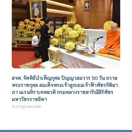
สจด. จัดพิธีบำเพ็ญกุศล ปัญญาสมวาร 50 วัน ถวาย
พระราชกุศล สมเด็จพระเจ้าลูกเธอเจ้าฟ้าพัชรกิติยา
ภา นเรนทิราเทพยวดี กรมหลวงราชสาริณีสิริพัชร
มหาวัชรราชธิดา
31 กรกฎาคม 2026