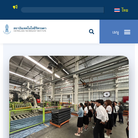
สถาบันเทคโน
ไทย