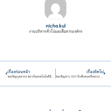
nicha.kul
งานบริหารทั่วไปและสื่อสารองค์กร
เรื่องก่อนหน้า
เรื่องถัดไป
ขอเชิญบุคลากร สถาบันเทคโนโลยีจิตรลดา เข้าร่วมรับฟัง “โครงการพัฒนาศักยภาพบุคลากรสายวิชาการ ” ในเรื่อง : แนวทางการดำเนินงานด้าน SDGs
ขอเชิญชาว CDTI รับฟังดนตรีเพราะ ๆ กับกิจกรรม Music Hour