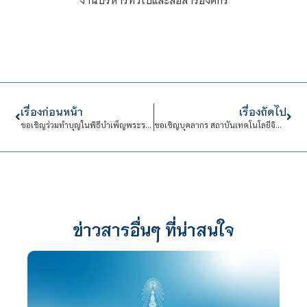
เรื่องก่อนหน้า
เรื่องถัดไป
ขอเชิญร่วมทำบุญในพิธีบำเพ็ญพระราชกุศลถวายผ้าพระกฐิน ณ วัดกฤษณเวฬุพุทธาราม (วัดไผ่ดำ) จ.สิงห์บุรี
ขอเชิญบุคลากร สถาบันเทคโนโลยีจิตรลดา เข้าร่วมการอบรม “GENERATIVE AI สำหรับการศึกษา และการทำงาน”
ข่าวสารอื่นๆ ที่น่าสนใจ