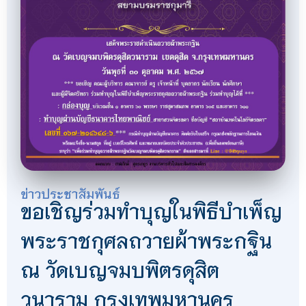
ข่าวประชาสัมพันธ์
ขอเชิญร่วมทำบุญในพิธีบำเพ็ญ
พระราชกุศลถวายผ้าพระกฐิน
ณ วัดเบญจมบพิตรดุสิต
วนาราม กรุงเทพมหานคร