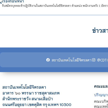
เรื่องก่อนหน้า
ข่าวสา
สถาบันเทคโนโลยีจิตรลดา
@CDTI
คณะแล
สถาบันเทคโนโลยีจิตรลดา
อาคาร
๖๐
พรรษา ราชสุดาสมภพ
ปริญญา
สำนักพระราชวัง สนามเสือป่า
คณะบริหา
ถนนศรีอยุธยา เขตดุสิต กรุงเทพฯ 10300
คณะเทคโ