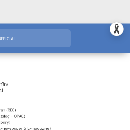
FFICIAL
ชาชีพ
ไป
ษา (REG)
atalog - OPAC)
ibary)
E-newspaper & E-magazine)