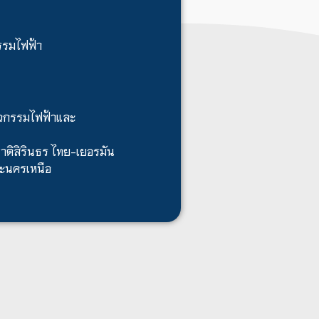
รรมไฟฟ้า
วกรรมไฟฟ้าและ
ติสิรินธร ไทย-เยอรมัน
ะนครเหนือ