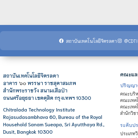
สถาบันเทคโนโลยีจิตรลดา
@CDTI
คณะแล
สถาบันเทคโนโลยีจิตรลดา
อาคาร
๖๐
พรรษา ราชสุดาสมภพ
ปริญญา
สำนักพระราชวัง สนามเสือป่า
คณะบริหา
ถนนศรีอยุธยา เขตดุสิต กรุงเทพฯ 10300
คณะเทคโ
คณะเทคโน
Chitralada Technology Institute
สำนักวิช
Rajasudasambhava 60, Bureau of the Royal
Household Sanam Sueapa, Sri Ayutthaya Rd.,
ระดับประ
Dusit, Bangkok 10300
ประเภทว