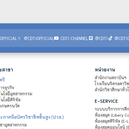
OFFICIAL
@CDTIOFFICIAL
CDTI CHANNEL
@CDTI
@CDTIO
ะสาขา
หน่วยงาน
สำนักงานสถาบันฯ
ตรี
โรงเรียนจิตรลดาวิ
รธุรกิจ
สำนักวิชาศึกษาทั่ว
นโลยีอุตสาหกรรม
โลยีดิจิทัล
E-SERVICE
าเกษตรนวัต
ระบบบริการการศึก
ห้องสมุด (Libery C
กาศนียบัตรวิชาชีพชั้นสูง (ปวส.)
ห้องสมุดดิจิทัล (E-L
ิชาอุตสาหกรรม
ห้องสมุดออนไลน์ (