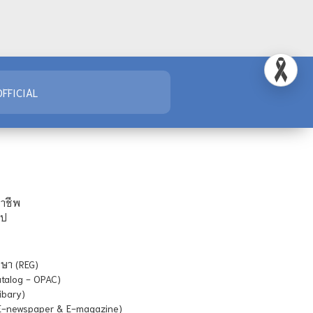
FFICIAL
ชาชีพ
ไป
ษา (REG)
atalog - OPAC)
ibary)
E-newspaper & E-magazine)