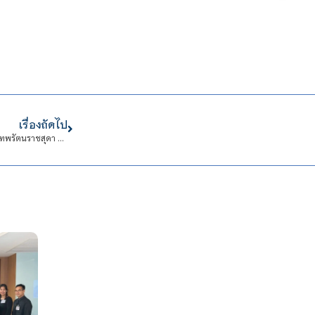
เรื่องถัดไป
ขอเชิญชวนร่วมลงนามถวายพระพร สมเด็จพระกนิษฐาธิราชเจ้า กรมสมเด็จพระเทพรัตนราชสุดา ฯ สยามบรมราชกุมารี เนื่องในโอกาสวันคล้ายวันพระราชสมภพ