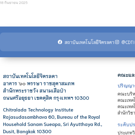
18 กันยายน 2025
สถาบันเทคโนโลยีจิตรลดา
@CDTI
คณะแล
สถาบันเทคโนโลยีจิตรลดา
อาคาร
๖๐
พรรษา ราชสุดาสมภพ
ปริญญา
สำนักพระราชวัง สนามเสือป่า
คณะบริหา
ถนนศรีอยุธยา เขตดุสิต กรุงเทพฯ 10300
คณะเทคโ
คณะเทคโน
Chitralada Technology Institute
สำนักวิช
Rajasudasambhava 60, Bureau of the Royal
Household Sanam Sueapa, Sri Ayutthaya Rd.,
ระดับประ
Dusit, Bangkok 10300
ประเภทว