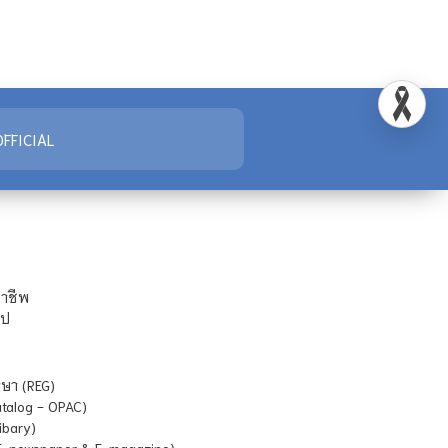
FFICIAL
ชาชีพ
ไป
ษา (REG)
atalog - OPAC)
ibary)