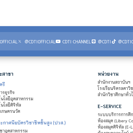
OFFICIAL
@CDTIOFFICIAL
CDTI CHANNEL
@CDTI
@CDTIO
ะสาขา
หน่วยงาน
สำนักงานสถาบันฯ
ตรี
โรงเรียนจิตรลดาวิ
รธุรกิจ
สำนักวิชาศึกษาทั่ว
นโลยีอุตสาหกรรม
โลยีดิจิทัล
E-SERVICE
าเกษตรนวัต
ระบบบริการการศึก
ห้องสมุด (Libery C
กาศนียบัตรวิชาชีพชั้นสูง (ปวส.)
ห้องสมุดดิจิทัล (E-L
ิชาอุตสาหกรรม