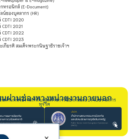
E-newspaper & E-magazine)
กทรอนิกส์ (E-Document)
น์ของบุคลากร (HR)
์ CDTI 2020
 CDTI 2021
์ CDTI 2022
์ CDTI 2023
เกียรติ สมเด็จพระกนิษฐาธิราชเจ้าฯ
รียนผ่านช่องทางหน่วยงานภายนอก
ียนผ่านหน่วยงานกำกับดูแลด้านการป้องกันและปราบปรามการ
ทุจริต