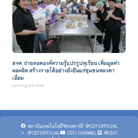
สจด. ถ่ายทอดองค์ความรู้แปรรูปทุเรียน เพิ่มมูลค่า
ผลผลิต สร้างรายได้อย่างยั่งยืนแก่ชุมชนพลงตา
เอี่ยม
24 กรกฎาคม 2026
สถาบันเทคโนโลยีจิตรลดา
@CDTIOFFICIAL
@CDTIOFFICIAL
CDTI CHANNEL
@CDTI