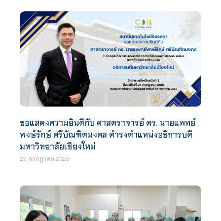
ขอแสดงความยินดีกับ ศาสตราจารย์ ดร. นายแพทย์
พงษ์รักษ์ ศรีบัณฑิตมงคล ดำรงตำแหน่งอธิการบดี
มหาวิทยาลัยเชียงใหม่
27 กรกฎาคม 2026