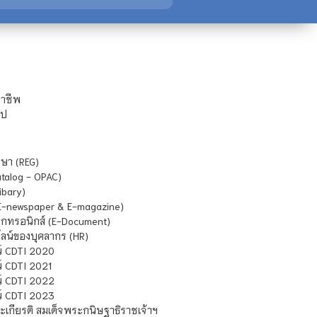
ชาชีพ
ไป
ษา (REG)
atalog - OPAC)
ibary)
E-newspaper & E-magazine)
กทรอนิกส์ (E-Document)
น์ของบุคลากร (HR)
์ CDTI 2020
 CDTI 2021
์ CDTI 2022
์ CDTI 2023
เกียรติ สมเด็จพระกนิษฐาธิราชเจ้าฯ