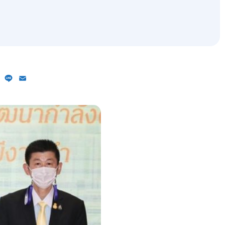
ebook
X
Line
Email