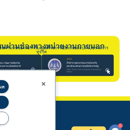
รียนผ่านช่องทางหน่วยงานภายนอก
ียนผ่านหน่วยงานกำกับดูแลด้านการป้องกันและปราบปรามการ
ทุจริต
หมด
1