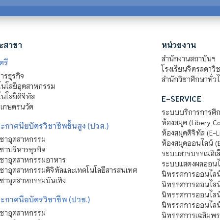
ะสาขา
หน่วยงาน
สำนักงานสถาบันฯ
ตรี
โรงเรียนจิตรลดาวิ
รธุรกิจ
สำนักวิชาศึกษาทั่ว
นโลยีอุตสาหกรรม
โลยีดิจิทัล
E-SERVICE
าเกษตรนวัต
ระบบบริการการศึก
ห้องสมุด (Libery C
กาศนียบัตรวิชาชีพชั้นสูง (ปวส.)
ห้องสมุดดิจิทัล (E-L
ิชาอุตสาหกรรม
ห้องสมุดออนไลน์ (
ชาบริหารธุรกิจ
ระบบสารบรรณอิเล็
ิชาอุตสาหกรรมอาหาร
ระบบแสดงผลออนไล
ชาอุตสาหกรรมดิจิทัลและเทคโนโลยีสารสนเทศ
นิทรรศการออนไลน
ชาอุตสาหกรรมบันเทิง
นิทรรศการออนไลน์
นิทรรศการออนไลน
ะกาศนียบัตรวิชาชีพ (ปวช.)
นิทรรศการออนไลน
ิชาอุตสาหกรรม
นิทรรศการเฉลิมพระ