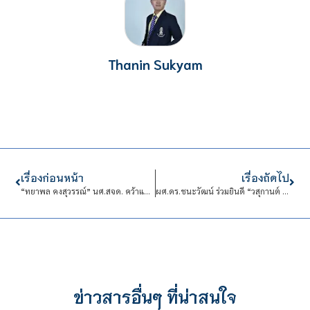
Thanin Sukyam
เรื่องก่อนหน้า
เรื่องถัดไป
“ทยาพล คงสุวรรณ์” นศ.สจด. คว้าแชมป์โอเวอร์ออล ศึกรถยนต์ทางเรียบ Super Turbo Thailand 2026
ผศ.ดร.ชนะวัฒน์ ร่วมยินดี “วสุกานต์ ธีรภัทกร” คว้ารางวัลประธานคณะกรรมการสถานศึกษาดีเด่น ระดับชาติ
ข่าวสารอื่นๆ ที่น่าสนใจ