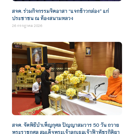
สจด. ร่วมกิจกรรมจิตอาสา “แจกข้าวกล่อง” แก่
ประชาชน ณ ท้องสนามหลวง
26 กรกฎาคม 2026
สจด. จัดพิธีบำเพ็ญกุศล ปัญญาสมวาร 50 วัน ถวาย
พระราชกุศล สมเด็จพระเจ้าลูกเธอเจ้าฟ้าพัชรกิติยา