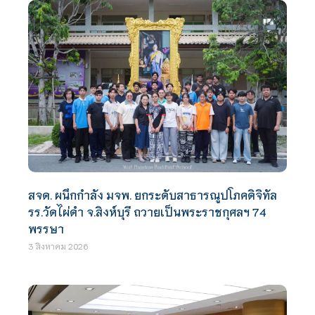
สจด. ผนึกกำลัง มจพ. ยกระดับสาธารณูปโภคดิจิทัล
รร.วัดไผ่ดำ จ.สิงห์บุรี ถวายเป็นพระราชกุศลฯ 74
พรรษา
3 สิงหาคม 2026