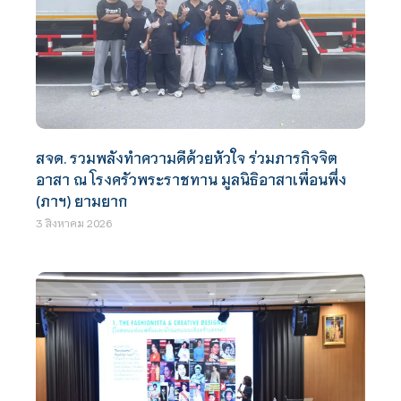
สจด. รวมพลังทำความดีด้วยหัวใจ ร่วมภารกิจจิต
อาสา ณ โรงครัวพระราชทาน มูลนิธิอาสาเพื่อนพึ่ง
(ภาฯ) ยามยาก
3 สิงหาคม 2026