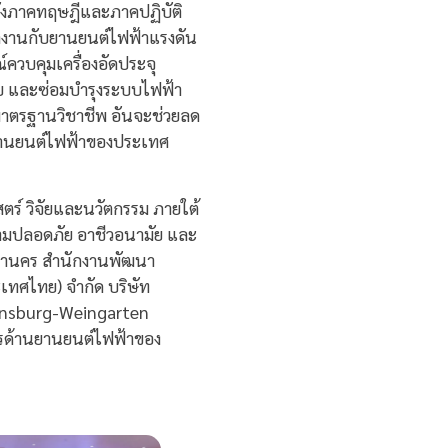
ั้งภาคทฤษฎีและภาคปฏิบัติ
ทำงานกับยานยนต์ไฟฟ้าแรงดัน
วบคุมเครื่องอัดประจุ
บ และซ่อมบำรุงระบบไฟฟ้า
มาตรฐานวิชาชีพ อันจะช่วยลด
มยานยนต์ไฟฟ้าของประเทศ
ร์ วิจัยและนวัตกรรม ภายใต้
วามปลอดภัย อาชีวอนามัย และ
หานคร สำนักงานพัฒนา
ะเทศไทย) จำกัด บริษัท
vensburg-Weingarten
รด้านยานยนต์ไฟฟ้าของ