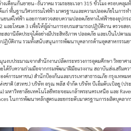
ว่างเดือนกันยายน–ธันวาคม รวมระยะเวลา 315 ชั่วโมง ครอบคลุมท
ูล ได้แก่ พื้นฐานวิศวกรรมไฟฟ้า มาตรฐานและความปลอดภัยในการ
ยานยนต์ไฟฟ้า และการตรวจสอบความปลอดภัยทางไฟฟ้าของอุปกรณ์ค
 และโหมด 3 เพื่อให้ผู้ผ่านการอบรมสามารถปฏิบัติงาน ตรวจสอ
ะสถานีอัดประจุได้อย่างมีประสิทธิภาพ ปลอดภัย และเป็นไปตาม
การปฏิบัติงาน รวมทั้งสนับสนุนการพัฒนาบุคลากรด้านอุตสาหกรร
ับสนุนงบประมาณจากสำนักงานปลัดกระทรวงการอุดมศึกษา วิทยาศาสต
และได้รับความร่วมมือจากกรมพัฒนาฝีมือแรงงาน สถาบันส่งเสริมค
องค์การมหาชน) สำนักป้องกันและบรรเทาสาธารณภัย กรุงเทพม
ชาติ (สวทช.) บริษัท อรุณ พลัส จำกัด บริษัท บีเอ็มดับเบิลยู (ปร
มหาชน) มหาวิทยาลัยเทคโนโลยีพระจอมเกล้าพระนครเหนือ และ Ra
iences ในการพัฒนาหลักสูตรและยกระดับมาตรฐานการผลิตบุคลาก