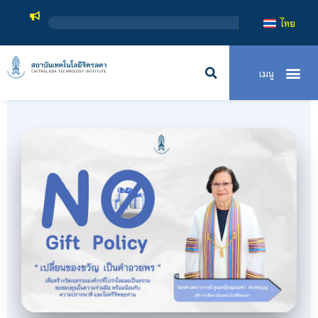
สถาบันเทคโนโ
ไทย