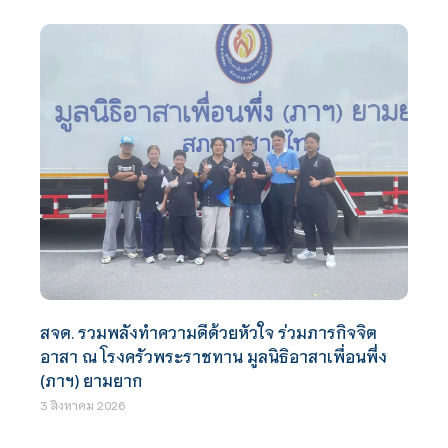
สจด. รวมพลังทำความดีด้วยหัวใจ ร่วมภารกิจจิต
อาสา ณ โรงครัวพระราชทาน มูลนิธิอาสาเพื่อนพึ่ง
(ภาฯ) ยามยาก
3 สิงหาคม 2026