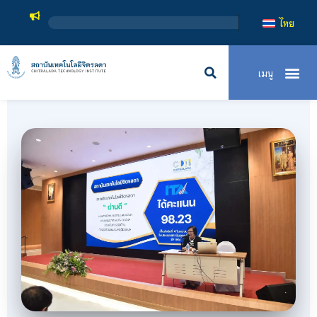
สถาบันเทคโนโล
ไทย