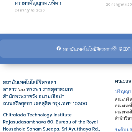
ความกตัญญูกตเวทิตา
20 กรกฎาคม 20
24 กรกฎาคม 2026
สถาบันเทคโนโลยีจิตรลดา
@CDTI
คณะแล
สถาบันเทคโนโลยีจิตรลดา
อาคาร
๖๐
พรรษา ราชสุดาสมภพ
ปริญญา
สำนักพระราชวัง สนามเสือป่า
คณะบริหา
ถนนศรีอยุธยา เขตดุสิต กรุงเทพฯ 10300
คณะเทคโ
คณะเทคโน
Chitralada Technology Institute
สำนักวิช
Rajasudasambhava 60, Bureau of the Royal
Household Sanam Sueapa, Sri Ayutthaya Rd.,
ระดับประ