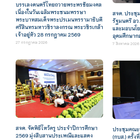
บรรเลงดนตรีไทยถวายพระพรชัยมงคล
เนื่องในวันเฉลิมพระชนมพรรษา
สจด. ประชุ
พระบาทสมเด็จพระปรเมนทรรามาธิบดี
รัฐมนตรี อว
ศรีสินทรมหาวชิราลงกรณ พระวชิรเกล้า
และมอบนโย
เจ้าอยู่หัว 28 กรกฎาคม 2569
อุดมศึกษากล
27 กรกฎาคม 2026
7 สิงหาคม 2026
สจด. จัดพิธีไหว้ครู ประจำปีการศึกษา
ประชุมคณะ
2569 มุ่งสืบสานประเพณีและแสดง
(กบส.) ครั้งที