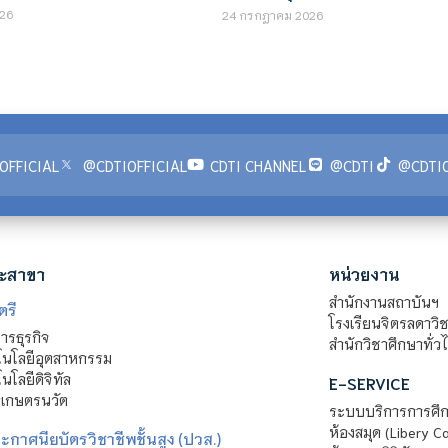
26
24 กรกฎาคม 2026
OFFICIAL
@CDTIOFFICIAL
CDTI CHANNEL
@CDTI
@CDTIO
ะสาขา
หน่วยงาน
สำนักงานสถาบันฯ
ตรี
โรงเรียนจิตรลดาวิ
รธุรกิจ
สำนักวิชาศึกษาทั่ว
นโลยีอุตสาหกรรม
โลยีดิจิทัล
E-SERVICE
าเกษตรนวัต
ระบบบริการการศึก
ห้องสมุด (Libery C
กาศนียบัตรวิชาชีพชั้นสูง (ปวส.)